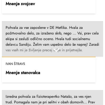
počutila v vašem domu. Najbolj pa je pohvalila kuhinjo, saj
Mnenje svojcev
je bila po poklicu kuharica. Vaših negovalk na terenu, ki so
tamo obiskovale na domačem domu pred prihodom k vam
in še pred tem ji dostavljale kosila, se je tama vedno
razveselila in komaj čakala njihov prihod. Vsem zaposlenim
Pohvala za vse zaposlene v DE Metlika. Hvala za
želim reči HVALA, ker ste skrbeli za našo tamo do
požrtvovalno delo, za izraženo skrb, nego ... Vsi, prav cela
zadnjega dneva, predvsem pa za srčnost sester, ki so bile
ekipa si zasluži odlično oceno. Hvala tudi socialnemu
ob njej zadnje ure. Izvrstno opravljate delo in naj tako tudi
delavcu Sandiju. Želim vam uspešno delo še naprej! Zaradi
ostane! Ana Logar, vnukinja Metlika; 15.1.2024
vas vseh mi je življenje precej lažje in prijetnejše.
IVAN ŠTRAVS
Mnenje stanovalca
Izredna pohvala za fizioterapevtko Natašo, za ves njen
trud. Pomagala nam je pri selitvi v obeh domovih... Prav