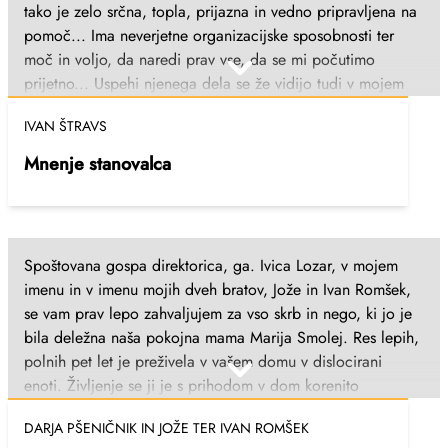
tako je zelo srčna, topla, prijazna in vedno pripravljena na
pomoč... Ima neverjetne organizacijske sposobnosti ter
moč in voljo, da naredi prav vse, da se mi počutimo
prijetno... Uspehi njenega dela se že vidijo tudi v mojem
gibanju in hoji. Želim ji vse najboljše in še enkrat hvala.
IVAN ŠTRAVS
Mnenje stanovalca
Spoštovana gospa direktorica, ga. Ivica Lozar, v mojem
imenu in v imenu mojih dveh bratov, Jože in Ivan Romšek,
se vam prav lepo zahvaljujem za vso skrb in nego, ki jo je
bila deležna naša pokojna mama Marija Smolej. Res lepih,
polnih pet let je preživela v vašem domu v dislocirani
enoti. Življenje se ji je s prihodom v dom korenito
spremenilo in kljub bolezni, ki je z dneva v dan močno
DARJA PŠENIČNIK IN JOŽE TER IVAN ROMŠEK
napredovala, je bila srečna, zadovoljna in vesela do konca