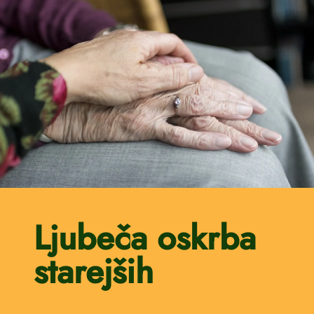
Ljubeča oskrba
starejših