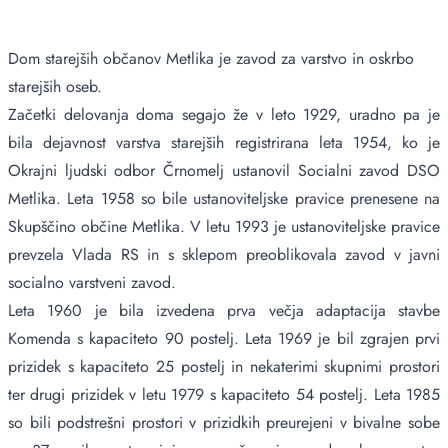
Dom starejših občanov Metlika je zavod za varstvo in oskrbo
starejših oseb.
Začetki delovanja doma segajo že v leto 1929, uradno pa je
bila dejavnost varstva starejših registrirana leta 1954, ko je
Okrajni ljudski odbor Črnomelj ustanovil Socialni zavod DSO
Metlika. Leta 1958 so bile ustanoviteljske pravice prenesene na
Skupščino občine Metlika. V letu 1993 je ustanoviteljske pravice
prevzela Vlada RS in s sklepom preoblikovala zavod v javni
socialno varstveni zavod.
Leta 1960 je bila izvedena prva večja adaptacija stavbe
Komenda s kapaciteto 90 postelj. Leta 1969 je bil zgrajen prvi
prizidek s kapaciteto 25 postelj in nekaterimi skupnimi prostori
ter drugi prizidek v letu 1979 s kapaciteto 54 postelj. Leta 1985
so bili podstrešni prostori v prizidkih preurejeni v bivalne sobe