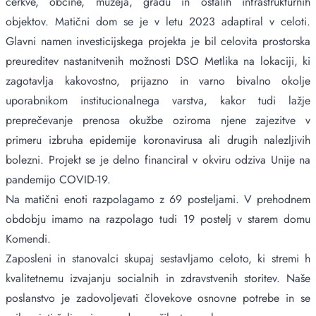
cerkve, občine, muzeja, gradu in ostalih infrastrukturnih
objektov. Matični dom se je v letu 2023 adaptiral v celoti.
Glavni namen investicijskega projekta je bil celovita prostorska
preureditev nastanitvenih možnosti DSO Metlika na lokaciji, ki
zagotavlja kakovostno, prijazno in varno bivalno okolje
uporabnikom institucionalnega varstva, kakor tudi lažje
preprečevanje prenosa okužbe oziroma njene zajezitve v
primeru izbruha epidemije koronavirusa ali drugih nalezljivih
bolezni. Projekt se je delno financiral v okviru odziva Unije na
pandemijo COVID-19.
Na matični enoti razpolagamo z 69 posteljami. V prehodnem
obdobju imamo na razpolago tudi 19 postelj v starem domu
Komendi.
Zaposleni in stanovalci skupaj sestavljamo celoto, ki stremi h
kvalitetnemu izvajanju socialnih in zdravstvenih storitev. Naše
poslanstvo je zadovoljevati človekove osnovne potrebe in se