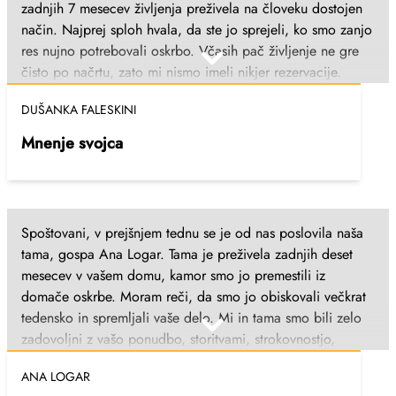
zadnjih 7 mesecev življenja preživela na človeku dostojen
način. Najprej sploh hvala, da ste jo sprejeli, ko smo zanjo
res nujno potrebovali oskrbo. Včasih pač življenje ne gre
čisto po načrtu, zato mi nismo imeli nikjer rezervacije.
Hvala res vsem zaposlenim, ki ste jo negovali, hranili,
DUŠANKA FALESKINI
zdravili, spoštovali. Hvala tudi za prijaznost, nasmehe in
spodbudne besede. Ni mi bilo lahko, ker smo jo dali v
Mnenje svojca
DSO, bila pa sem pomirjena, ko sem spoznala vaše okolje
in zaposlene. Še enkrat - iskrena hvala, tudi v bratovem
imenu, vam in vsem zaposlenim. Dušanka Faleskini, Straža,
januar 2024
Spoštovani, v prejšnjem tednu se je od nas poslovila naša
tama, gospa Ana Logar. Tama je preživela zadnjih deset
mesecev v vašem domu, kamor smo jo premestili iz
domače oskrbe. Moram reči, da smo jo obiskovali večkrat
tedensko in spremljali vaše delo. Mi in tama smo bili zelo
zadovoljni z vašo ponudbo, storitvami, strokovnostjo,
prijaznostjo,... Tama se ni nikoli pritoževala nad
ANA LOGAR
zaposlenimi, vedno je vse pohvalila, prav prijetno se je