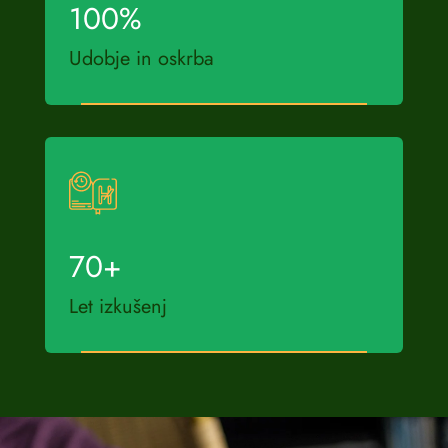
100
%
Udobje in oskrba
70
+
Let izkušenj