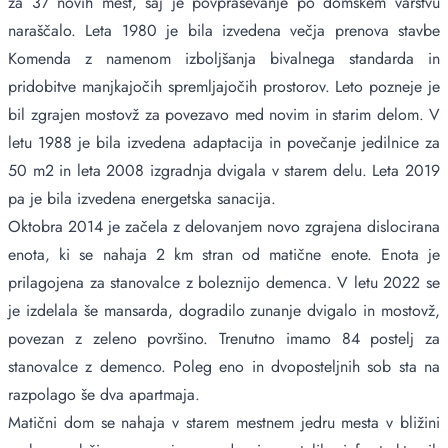
za 37 novih mest, saj je povpraševanje po domskem varstvu
naraščalo. Leta 1980 je bila izvedena večja prenova stavbe
Komenda z namenom izboljšanja bivalnega standarda in
pridobitve manjkajočih spremljajočih prostorov. Leto pozneje je
bil zgrajen mostovž za povezavo med novim in starim delom. V
letu 1988 je bila izvedena adaptacija in povečanje jedilnice za
50 m2 in leta 2008 izgradnja dvigala v starem delu. Leta 2019
pa je bila izvedena energetska sanacija.
Oktobra 2014 je začela z delovanjem novo zgrajena dislocirana
enota, ki se nahaja 2 km stran od matične enote. Enota je
prilagojena za stanovalce z boleznijo demenca. V letu 2022 se
je izdelala še mansarda, dogradilo zunanje dvigalo in mostovž,
povezan z zeleno površino. Trenutno imamo 84 postelj za
stanovalce z demenco. Poleg eno in dvoposteljnih sob sta na
razpolago še dva apartmaja.
Matični dom se nahaja v starem mestnem jedru mesta v bližini