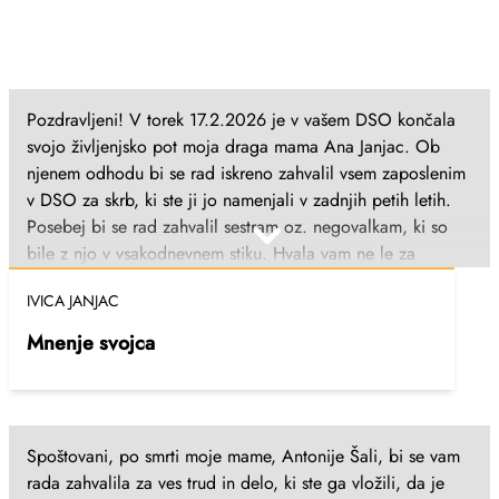
Pozdravljeni! V torek 17.2.2026 je v vašem DSO končala
svojo življenjsko pot moja draga mama Ana Janjac. Ob
njenem odhodu bi se rad iskreno zahvalil vsem zaposlenim
v DSO za skrb, ki ste ji jo namenjali v zadnjih petih letih.
Posebej bi se rad zahvalil sestram oz. negovalkam, ki so
bile z njo v vsakodnevnem stiku. Hvala vam ne le za
strokovno in predano opravljanje vašega dela, temveč tudi
IVICA JANJAC
za toplino, potrpežljivost in človečnost, ki ste ji jo
izkazovali – za vsako prijazno besedo, spodbudo in
Mnenje svojca
sočutje. Veliko mi pomeni vedeti, da je bila moja mama
med ljudmi, ki so jo obravnavali s spoštovanjem in
srčnostjo. Iskrena hvala za vso skrb in dobroto, ki ste jo
namenili moji mami. S spoštovanjem, Ivica Janjac
Spoštovani, po smrti moje mame, Antonije Šali, bi se vam
rada zahvalila za ves trud in delo, ki ste ga vložili, da je