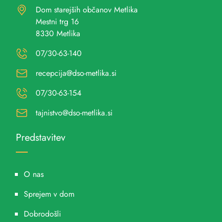
Dom starejših občanov Metlika
Mestni trg 16
8330 Metlika
07/30-63-140
recepcija@dso-metlika.si
07/30-63-154
tajnistvo@dso-metlika.si
Predstavitev
O nas
Sprejem v dom
Dobrodošli