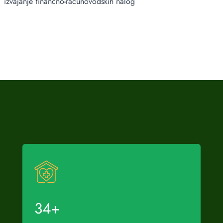
izvajanje finančno-računovodskih nalog
34
+