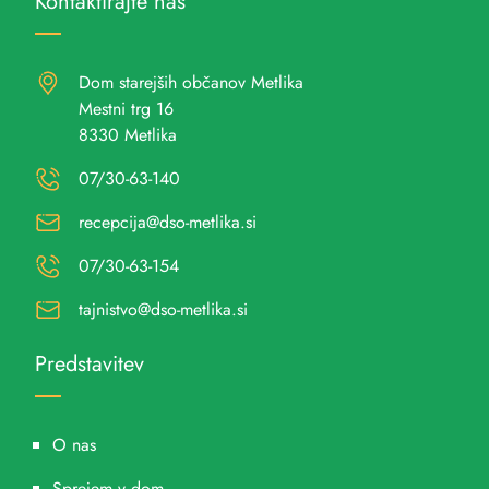
Kontaktirajte nas
Dom starejših občanov Metlika
Mestni trg 16
8330 Metlika
07/30-63-140
recepcija@dso-metlika.si
07/30-63-154
tajnistvo@dso-metlika.si
Predstavitev
O nas
Sprejem v dom