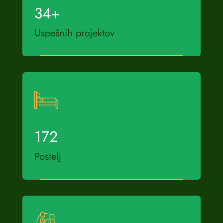
34
+
Uspešnih projektov
172
Postelj