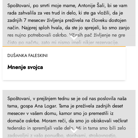
namenili moji mami. S spoštovanjem, Ivica Janjac
Spoštovani, po smrti moje mame, Antonije Šali, bi se vam
rada zahvalila za ves trud in delo, ki ste ga vložili, da je
zadnjih 7 mesecev življenja preživela na človeku dostojen
način. Najprej sploh hvala, da ste jo sprejeli, ko smo zanjo
res nujno potrebovali oskrbo. Včasih pač življenje ne gre
čisto po načrtu, zato mi nismo imeli nikjer rezervacije.
Hvala res vsem zaposlenim, ki ste jo negovali, hranili,
DUŠANKA FALESKINI
zdravili, spoštovali. Hvala tudi za prijaznost, nasmehe in
spodbudne besede. Ni mi bilo lahko, ker smo jo dali v
Mnenje svojca
DSO, bila pa sem pomirjena, ko sem spoznala vaše okolje
in zaposlene. Še enkrat - iskrena hvala, tudi v bratovem
imenu, vam in vsem zaposlenim. Dušanka Faleskini, Straža,
januar 2024
Spoštovani, v prejšnjem tednu se je od nas poslovila naša
tama, gospa Ana Logar. Tama je preživela zadnjih deset
mesecev v vašem domu, kamor smo jo premestili iz
domače oskrbe. Moram reči, da smo jo obiskovali večkrat
tedensko in spremljali vaše delo. Mi in tama smo bili zelo
zadovoljni z vašo ponudbo, storitvami, strokovnostjo,