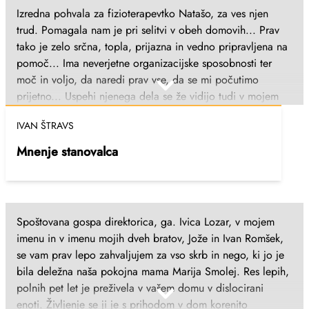
Izredna pohvala za fizioterapevtko Natašo, za ves njen
trud. Pomagala nam je pri selitvi v obeh domovih... Prav
tako je zelo srčna, topla, prijazna in vedno pripravljena na
pomoč... Ima neverjetne organizacijske sposobnosti ter
moč in voljo, da naredi prav vse, da se mi počutimo
prijetno... Uspehi njenega dela se že vidijo tudi v mojem
gibanju in hoji. Želim ji vse najboljše in še enkrat hvala.
IVAN ŠTRAVS
Mnenje stanovalca
Spoštovana gospa direktorica, ga. Ivica Lozar, v mojem
imenu in v imenu mojih dveh bratov, Jože in Ivan Romšek,
se vam prav lepo zahvaljujem za vso skrb in nego, ki jo je
bila deležna naša pokojna mama Marija Smolej. Res lepih,
polnih pet let je preživela v vašem domu v dislocirani
enoti. Življenje se ji je s prihodom v dom korenito