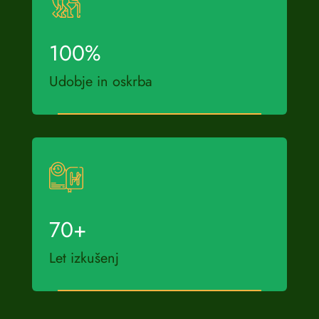
100
%
Udobje in oskrba
70
+
Let izkušenj