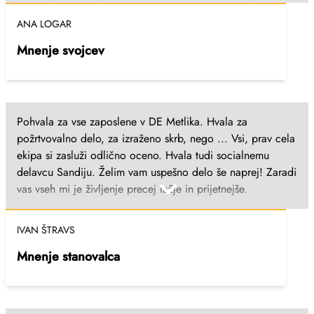
prijaznostjo,... Tama se ni nikoli pritoževala nad
ANA LOGAR
zaposlenimi, vedno je vse pohvalila, prav prijetno se je
počutila v vašem domu. Najbolj pa je pohvalila kuhinjo, saj
Mnenje svojcev
je bila po poklicu kuharica. Vaših negovalk na terenu, ki so
tamo obiskovale na domačem domu pred prihodom k vam
in še pred tem ji dostavljale kosila, se je tama vedno
razveselila in komaj čakala njihov prihod. Vsem zaposlenim
Pohvala za vse zaposlene v DE Metlika. Hvala za
želim reči HVALA, ker ste skrbeli za našo tamo do
požrtvovalno delo, za izraženo skrb, nego ... Vsi, prav cela
zadnjega dneva, predvsem pa za srčnost sester, ki so bile
ekipa si zasluži odlično oceno. Hvala tudi socialnemu
ob njej zadnje ure. Izvrstno opravljate delo in naj tako tudi
delavcu Sandiju. Želim vam uspešno delo še naprej! Zaradi
ostane! Ana Logar, vnukinja Metlika; 15.1.2024
vas vseh mi je življenje precej lažje in prijetnejše.
IVAN ŠTRAVS
Mnenje stanovalca