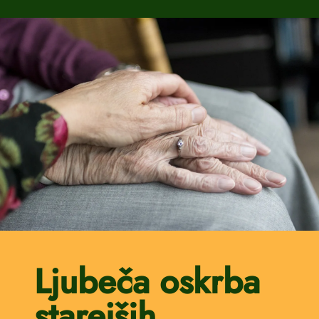
Ljubeča oskrba
starejših