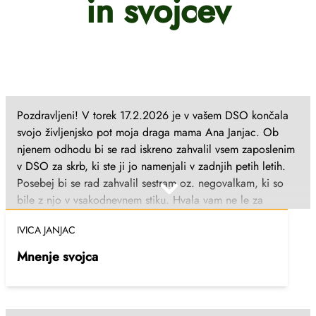
in svojcev
Pozdravljeni! V torek 17.2.2026 je v vašem DSO končala
svojo življenjsko pot moja draga mama Ana Janjac. Ob
njenem odhodu bi se rad iskreno zahvalil vsem zaposlenim
v DSO za skrb, ki ste ji jo namenjali v zadnjih petih letih.
Posebej bi se rad zahvalil sestram oz. negovalkam, ki so
bile z njo v vsakodnevnem stiku. Hvala vam ne le za
strokovno in predano opravljanje vašega dela, temveč tudi
IVICA JANJAC
za toplino, potrpežljivost in človečnost, ki ste ji jo
izkazovali – za vsako prijazno besedo, spodbudo in
Mnenje svojca
sočutje. Veliko mi pomeni vedeti, da je bila moja mama
med ljudmi, ki so jo obravnavali s spoštovanjem in
srčnostjo. Iskrena hvala za vso skrb in dobroto, ki ste jo