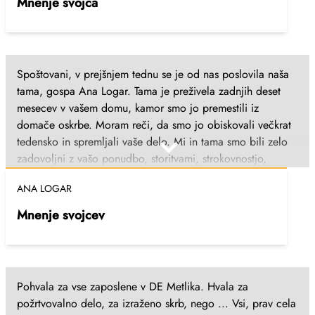
Mnenje svojca
DSO, bila pa sem pomirjena, ko sem spoznala vaše okolje
in zaposlene. Še enkrat - iskrena hvala, tudi v bratovem
imenu, vam in vsem zaposlenim. Dušanka Faleskini, Straža,
januar 2024
Spoštovani, v prejšnjem tednu se je od nas poslovila naša
tama, gospa Ana Logar. Tama je preživela zadnjih deset
mesecev v vašem domu, kamor smo jo premestili iz
domače oskrbe. Moram reči, da smo jo obiskovali večkrat
tedensko in spremljali vaše delo. Mi in tama smo bili zelo
zadovoljni z vašo ponudbo, storitvami, strokovnostjo,
prijaznostjo,... Tama se ni nikoli pritoževala nad
ANA LOGAR
zaposlenimi, vedno je vse pohvalila, prav prijetno se je
počutila v vašem domu. Najbolj pa je pohvalila kuhinjo, saj
Mnenje svojcev
je bila po poklicu kuharica. Vaših negovalk na terenu, ki so
tamo obiskovale na domačem domu pred prihodom k vam
in še pred tem ji dostavljale kosila, se je tama vedno
razveselila in komaj čakala njihov prihod. Vsem zaposlenim
Pohvala za vse zaposlene v DE Metlika. Hvala za
želim reči HVALA, ker ste skrbeli za našo tamo do
požrtvovalno delo, za izraženo skrb, nego ... Vsi, prav cela
zadnjega dneva, predvsem pa za srčnost sester, ki so bile