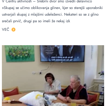
V Centru aktivnosti – Srebrni dvor smo izvedli delavnico
»Skupaj se učimo oblikovanja gline«, kjer so starejši uporabniki
ustvarjali skupaj z mlajšimi udeleženci. Nekateri so se z glino
srečali prvič, drugi pa so imeli že nekaj izk
VEČ