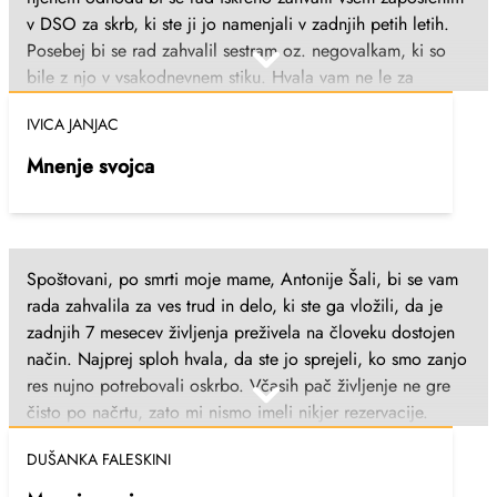
v DSO za skrb, ki ste ji jo namenjali v zadnjih petih letih.
Posebej bi se rad zahvalil sestram oz. negovalkam, ki so
bile z njo v vsakodnevnem stiku. Hvala vam ne le za
strokovno in predano opravljanje vašega dela, temveč tudi
IVICA JANJAC
za toplino, potrpežljivost in človečnost, ki ste ji jo
izkazovali – za vsako prijazno besedo, spodbudo in
Mnenje svojca
sočutje. Veliko mi pomeni vedeti, da je bila moja mama
med ljudmi, ki so jo obravnavali s spoštovanjem in
srčnostjo. Iskrena hvala za vso skrb in dobroto, ki ste jo
namenili moji mami. S spoštovanjem, Ivica Janjac
Spoštovani, po smrti moje mame, Antonije Šali, bi se vam
rada zahvalila za ves trud in delo, ki ste ga vložili, da je
zadnjih 7 mesecev življenja preživela na človeku dostojen
način. Najprej sploh hvala, da ste jo sprejeli, ko smo zanjo
res nujno potrebovali oskrbo. Včasih pač življenje ne gre
čisto po načrtu, zato mi nismo imeli nikjer rezervacije.
Hvala res vsem zaposlenim, ki ste jo negovali, hranili,
DUŠANKA FALESKINI
zdravili, spoštovali. Hvala tudi za prijaznost, nasmehe in
spodbudne besede. Ni mi bilo lahko, ker smo jo dali v