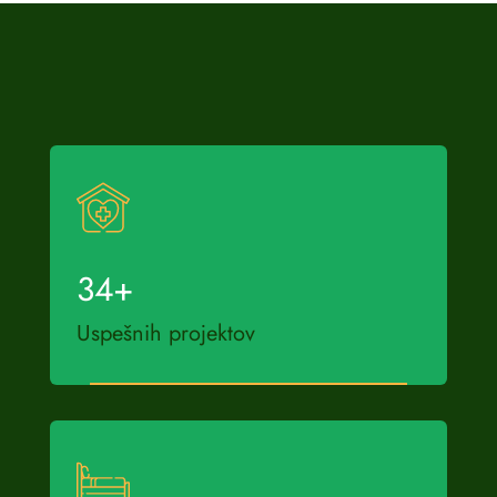
34
+
Uspešnih projektov