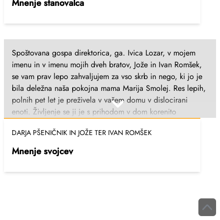
Mnenje stanovalca
Spoštovana gospa direktorica, ga. Ivica Lozar, v mojem
imenu in v imenu mojih dveh bratov, Jože in Ivan Romšek,
se vam prav lepo zahvaljujem za vso skrb in nego, ki jo je
bila deležna naša pokojna mama Marija Smolej. Res lepih,
polnih pet let je preživela v vašem domu v dislocirani
enoti. Življenje se ji je s prihodom v dom korenito
spremenilo in kljub bolezni, ki je z dneva v dan močno
DARJA PŠENIČNIK IN JOŽE TER IVAN ROMŠEK
napredovala, je bila srečna, zadovoljna in vesela do konca
svojega življenja. Za Vaš dom in vse Vaše zaposlene
Mnenje svojcev
nimamo niti ene slabe besede za povedat. Res ste lepo
skrbeli zanjo, za kar smo Vam iskreno hvaležni. Hvala še
enkrat za vse in ostanite še naprej tako zelo prijazen dom
do starostnikov. S prijaznimi pozdravi.