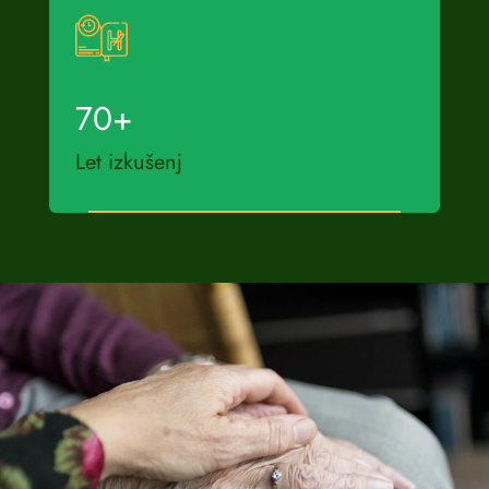
70
+
Let izkušenj