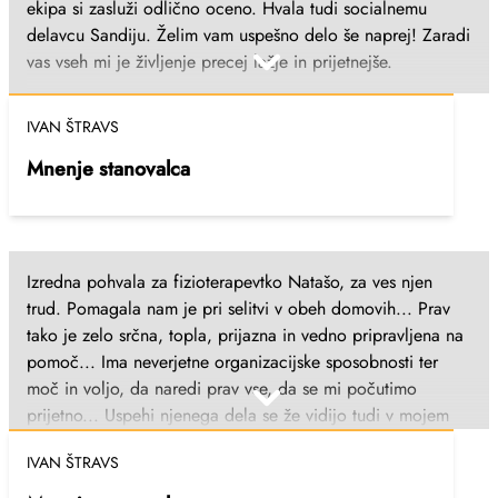
ekipa si zasluži odlično oceno. Hvala tudi socialnemu
ob njej zadnje ure. Izvrstno opravljate delo in naj tako tudi
delavcu Sandiju. Želim vam uspešno delo še naprej! Zaradi
ostane! Ana Logar, vnukinja Metlika; 15.1.2024
vas vseh mi je življenje precej lažje in prijetnejše.
IVAN ŠTRAVS
Mnenje stanovalca
Izredna pohvala za fizioterapevtko Natašo, za ves njen
trud. Pomagala nam je pri selitvi v obeh domovih... Prav
tako je zelo srčna, topla, prijazna in vedno pripravljena na
pomoč... Ima neverjetne organizacijske sposobnosti ter
moč in voljo, da naredi prav vse, da se mi počutimo
prijetno... Uspehi njenega dela se že vidijo tudi v mojem
gibanju in hoji. Želim ji vse najboljše in še enkrat hvala.
IVAN ŠTRAVS