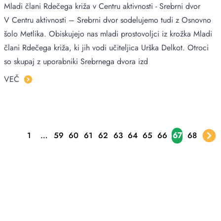
Mladi člani Rdečega križa v Centru aktivnosti - Srebrni dvor
V Centru aktivnosti – Srebrni dvor sodelujemo tudi z Osnovno
šolo Metlika. Obiskujejo nas mladi prostovoljci iz krožka Mladi
člani Rdečega križa, ki jih vodi učiteljica Urška Delkot. Otroci
so skupaj z uporabniki Srebrnega dvora izd
VEČ
1
…
59
60
61
62
63
64
65
66
67
68