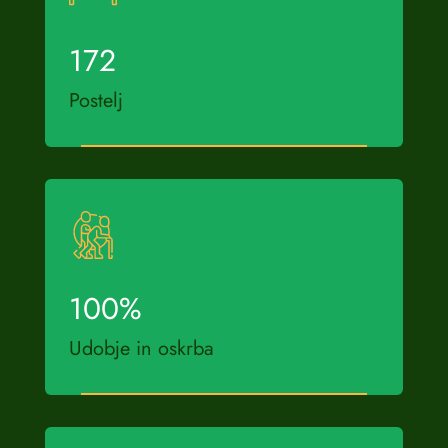
172
Postelj
100
%
Udobje in oskrba