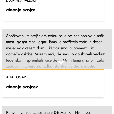
DUŠANKA FALESKINI
zdravili, spoštovali. Hvala tudi za prijaznost, nasmehe in
spodbudne besede. Ni mi bilo lahko, ker smo jo dali v
Mnenje svojca
DSO, bila pa sem pomirjena, ko sem spoznala vaše okolje
in zaposlene. Še enkrat - iskrena hvala, tudi v bratovem
imenu, vam in vsem zaposlenim. Dušanka Faleskini, Straža,
januar 2024
Spoštovani, v prejšnjem tednu se je od nas poslovila naša
tama, gospa Ana Logar. Tama je preživela zadnjih deset
mesecev v vašem domu, kamor smo jo premestili iz
domače oskrbe. Moram reči, da smo jo obiskovali večkrat
tedensko in spremljali vaše delo. Mi in tama smo bili zelo
zadovoljni z vašo ponudbo, storitvami, strokovnostjo,
prijaznostjo,... Tama se ni nikoli pritoževala nad
ANA LOGAR
zaposlenimi, vedno je vse pohvalila, prav prijetno se je
počutila v vašem domu. Najbolj pa je pohvalila kuhinjo, saj
Mnenje svojcev
je bila po poklicu kuharica. Vaših negovalk na terenu, ki so
tamo obiskovale na domačem domu pred prihodom k vam
in še pred tem ji dostavljale kosila, se je tama vedno
razveselila in komaj čakala njihov prihod. Vsem zaposlenim
Pohvala za vse zaposlene v DE Metlika. Hvala za