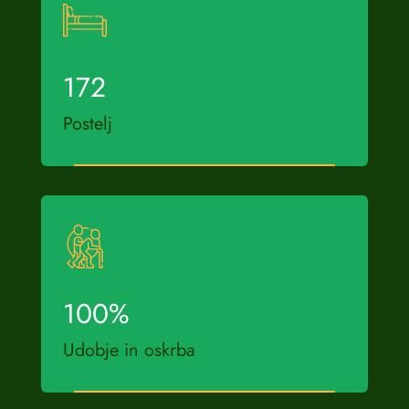
172
Postelj
100
%
Udobje in oskrba