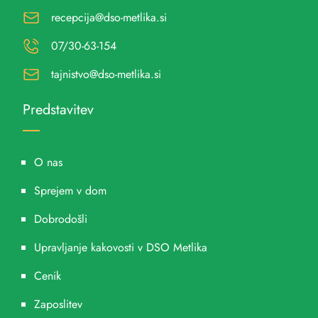
recepcija@dso-metlika.si
07/30-63-154
tajnistvo@dso-metlika.si
Predstavitev
O nas
Sprejem v dom
Dobrodošli
Upravljanje kakovosti v DSO Metlika
Cenik
Zaposlitev