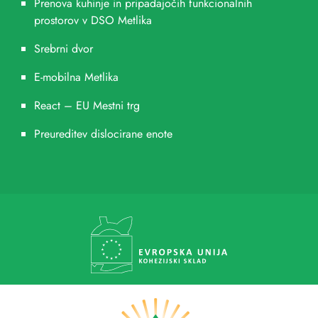
Prenova kuhinje in pripadajočih funkcionalnih
prostorov v DSO Metlika
Srebrni dvor
E-mobilna Metlika
React – EU Mestni trg
Preureditev dislocirane enote