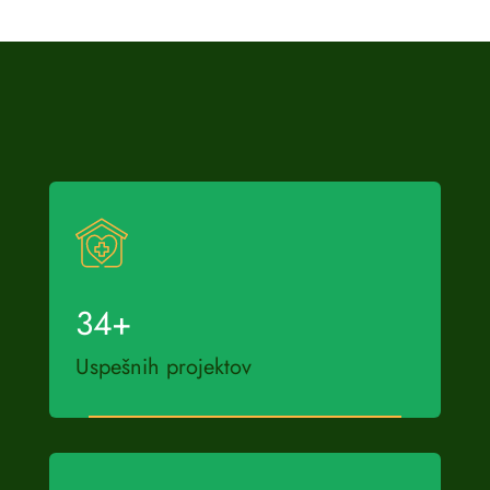
34
+
Uspešnih projektov