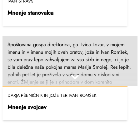
IVAN ŠTRAVS
Mnenje stanovalca
Spoštovana gospa direktorica, ga. Ivica Lozar, v mojem
imenu in v imenu mojih dveh bratov, Jože in Ivan Romšek,
se vam prav lepo zahvaljujem za vso skrb in nego, ki jo je
bila deležna naša pokojna mama Marija Smolej. Res lepih,
polnih pet let je preživela v vašem domu v dislocirani
enoti. Življenje se ji je s prihodom v dom korenito
spremenilo in kljub bolezni, ki je z dneva v dan močno
DARJA PŠENIČNIK IN JOŽE TER IVAN ROMŠEK
napredovala, je bila srečna, zadovoljna in vesela do konca
svojega življenja. Za Vaš dom in vse Vaše zaposlene
Mnenje svojcev
nimamo niti ene slabe besede za povedat. Res ste lepo
skrbeli zanjo, za kar smo Vam iskreno hvaležni. Hvala še
enkrat za vse in ostanite še naprej tako zelo prijazen dom
do starostnikov. S prijaznimi pozdravi.