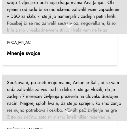
svojo življenjsko pot moja draga mama Ana Janjac. Ob
njenem odhodu bi se rad iskreno zahvalil vsem zaposlenim
v DSO za skrb, ki ste ji jo namenjali v zadnjih petih letih.
Posebej bi se rad zahvalil sestram oz. negovalkam, ki so
bile z njo v vsakodnevnem stiku. Hvala vam ne le za
strokovno in predano opravljanje vašega dela, temveč tudi
IVICA JANJAC
za toplino, potrpežljivost in človečnost, ki ste ji jo
izkazovali – za vsako prijazno besedo, spodbudo in
Mnenje svojca
sočutje. Veliko mi pomeni vedeti, da je bila moja mama
med ljudmi, ki so jo obravnavali s spoštovanjem in
srčnostjo. Iskrena hvala za vso skrb in dobroto, ki ste jo
namenili moji mami. S spoštovanjem, Ivica Janjac
Spoštovani, po smrti moje mame, Antonije Šali, bi se vam
rada zahvalila za ves trud in delo, ki ste ga vložili, da je
zadnjih 7 mesecev življenja preživela na človeku dostojen
način. Najprej sploh hvala, da ste jo sprejeli, ko smo zanjo
res nujno potrebovali oskrbo. Včasih pač življenje ne gre
čisto po načrtu, zato mi nismo imeli nikjer rezervacije.
Hvala res vsem zaposlenim, ki ste jo negovali, hranili,