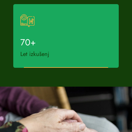
70
+
Let izkušenj