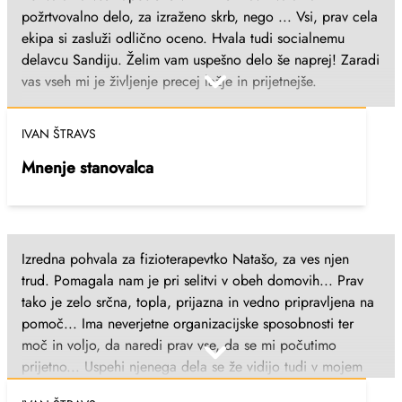
želim reči HVALA, ker ste skrbeli za našo tamo do
požrtvovalno delo, za izraženo skrb, nego ... Vsi, prav cela
zadnjega dneva, predvsem pa za srčnost sester, ki so bile
ekipa si zasluži odlično oceno. Hvala tudi socialnemu
ob njej zadnje ure. Izvrstno opravljate delo in naj tako tudi
delavcu Sandiju. Želim vam uspešno delo še naprej! Zaradi
ostane! Ana Logar, vnukinja Metlika; 15.1.2024
vas vseh mi je življenje precej lažje in prijetnejše.
IVAN ŠTRAVS
Mnenje stanovalca
Izredna pohvala za fizioterapevtko Natašo, za ves njen
trud. Pomagala nam je pri selitvi v obeh domovih... Prav
tako je zelo srčna, topla, prijazna in vedno pripravljena na
pomoč... Ima neverjetne organizacijske sposobnosti ter
moč in voljo, da naredi prav vse, da se mi počutimo
prijetno... Uspehi njenega dela se že vidijo tudi v mojem
gibanju in hoji. Želim ji vse najboljše in še enkrat hvala.