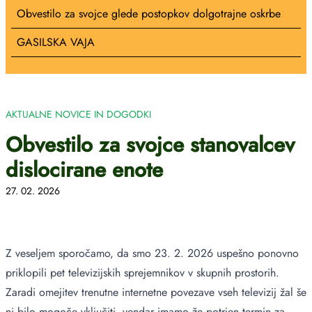
Obvestilo za svojce glede postopkov dolgotrajne oskrbe
GASILSKA VAJA
AKTUALNE NOVICE IN DOGODKI
Obvestilo za svojce stanovalcev
dislocirane enote
27. 02. 2026
Z veseljem sporočamo, da smo 23. 2. 2026 uspešno ponovno
priklopili pet televizijskih sprejemnikov v skupnih prostorih.
Zaradi omejitev trenutne internetne povezave vseh televizij žal še
ni bilo mogoče vključiti, vendar imamo že potrjen termin za